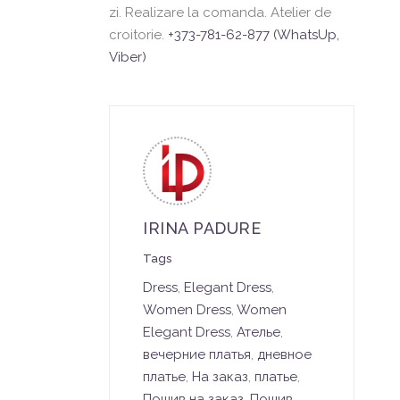
zi. Realizare la comanda. Atelier de
croitorie.
+373-781-62-877 (WhatsUp,
Viber)
IRINA PADURE
Tags
Dress
,
Elegant Dress
,
Women Dress
,
Women
Elegant Dress
,
Ателье
,
вечерние платья
,
дневное
платье
,
На заказ
,
платье
,
Пошив на заказ
,
Пошив