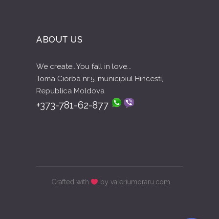
ABOUT US
We create...You fall in love...
Toma Ciorba nr.5, municipiul Hincesti,
Republica Moldova
+373-781-62-877
Crafted with
by valeriumoraru.com