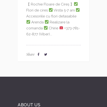
【 Rochie Floare de Cireș 】
Flori de cires
Virsta 5-7 ani
Accesoriile cu flori detasabile
Arenda
Realizare la
comanda
Chirie
+373-781-
62-877 (Viber)...
Share
ABOUT US