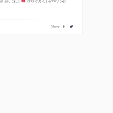
ual sau grup
+373-781-62-877(Viber,
Share