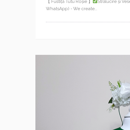
【 Fustiță Tutu Roșie 】
Strălucire și Ves
WhatsApp) - We create...