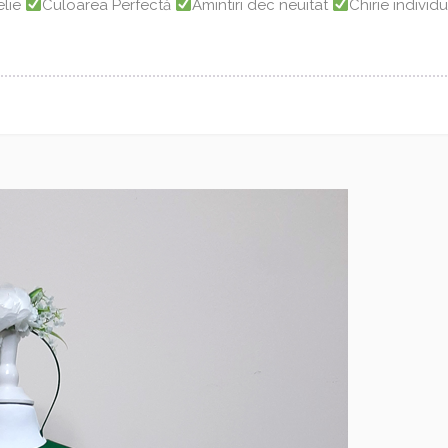
elie
Culoarea Perfectă
Amintiri dec neuitat
Chirie individ