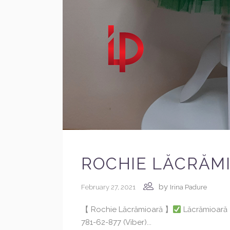
ROCHIE LĂCRĂM
by
February 27, 2021
Irina Padure
【 Rochie Lăcrămioară 】
Lăcrămioară
781-62-877 (Viber)...