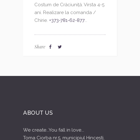
Costum de Crăciuniță. Virsta 4-5
ani. Realizare la comanda /
Chirie.
+373-781-62-877
...
Share
ABOUT US
We create...You fall in love...
Toma Ciorba nr.5, municipiul Hincesti,