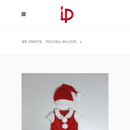
WE CREATE... YOU FALL IN LOVE...
>