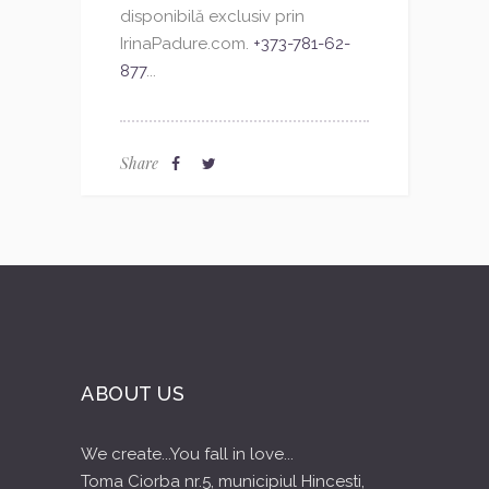
disponibilă exclusiv prin
IrinaPadure.com.
+373-781-62-
877
...
Share
ABOUT US
We create...You fall in love...
Toma Ciorba nr.5, municipiul Hincesti,