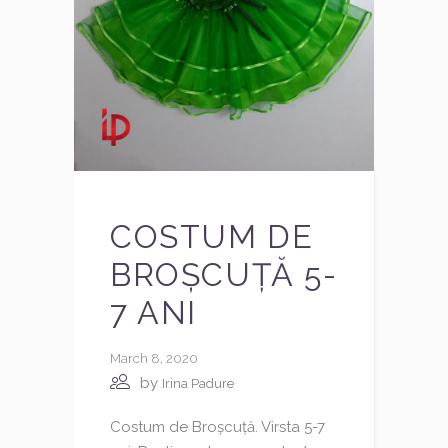
COSTUM DE
BROȘCUȚĂ 5-
7 ANI
March 8, 2020
by
Irina Padure
Costum de Broșcuță. Virsta 5-7