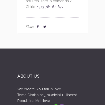
ani. Realizare la comanda /
Chirie.
+373-781-62-877
...
Share
ABOUT US
We create...You fall in love...
Toma Ciorba nr.5, municipiul Hincesti,
Republica Moldova