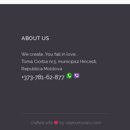
ABOUT US
We create...You fall in love...
Toma Ciorba nr.5, municipiul Hincesti,
Republica Moldova
+373-781-62-877
Crafted with
by valeriumoraru.com