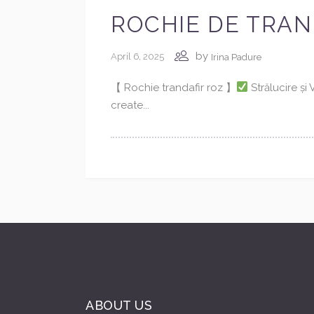
ROCHIE DE TRAND
by
April 6, 2025
Irina Padure
【 Rochie trandafir roz 】
Strălucire și
create...
ABOUT US