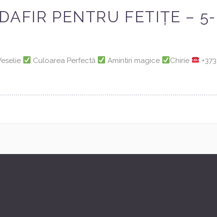
AFIR PENTRU FETIȚE – 5-6
 Veselie
Culoarea Perfectă
Amintiri magice
Chirie
+373