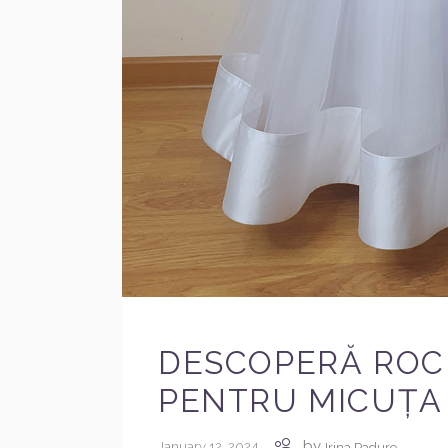
DESCOPERĂ ROCH
PENTRU MICUȚA T
by
January 12, 2024
Irina Padure