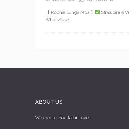
【 Rochia Lungă Albă 】
Strălucire și V
WhatsApp)...
ABOUT US
We create...You fall in love...