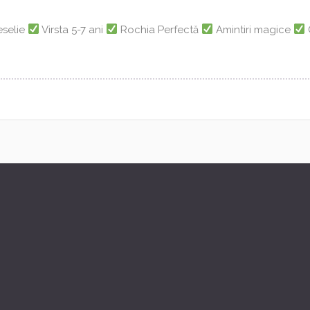
eselie
Virsta 5-7 ani
Rochia Perfectă
Amintiri magice