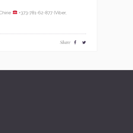
Chirie
+373-781-62-877 (Viber,
Share