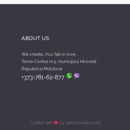
ABOUT US
We create...You fall in love...
Toma Ciorba nr.5, municipiul Hincesti,
Republica Moldova
+373-781-62-877
Crafted with
by valeriumoraru.com