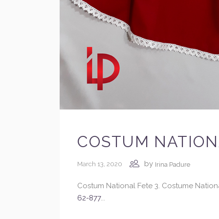
COSTUM NATIONA
by
March 13, 2020
Irina Padure
Costum National Fete 3. Costume National
62-877
...