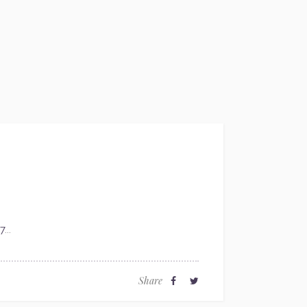
7
...
Share