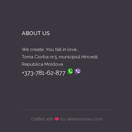
ABOUT US
We create...You fall in love...
Toma Ciorba nr.5, municipiul Hincesti,
Republica Moldova
+373-781-62-877
Crafted with
by valeriumoraru.com