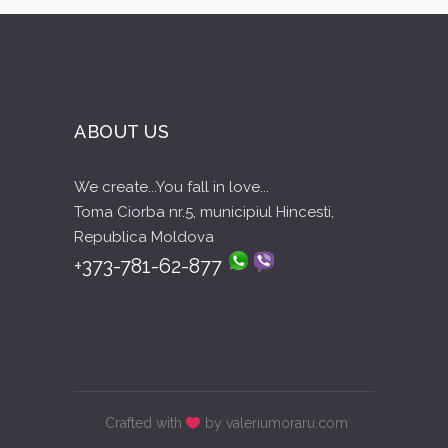
ABOUT US
We create...You fall in love...
Toma Ciorba nr.5, municipiul Hincesti,
Republica Moldova
+373-781-62-877
Crafted with
by valeriumoraru.com