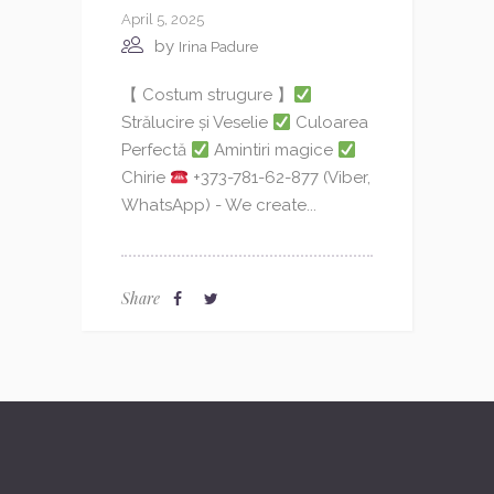
April 5, 2025
by
Irina Padure
【 Costum strugure 】
Strălucire și Veselie
Culoarea
Perfectă
Amintiri magice
Chirie
+373-781-62-877 (Viber,
WhatsApp) - We create...
Share