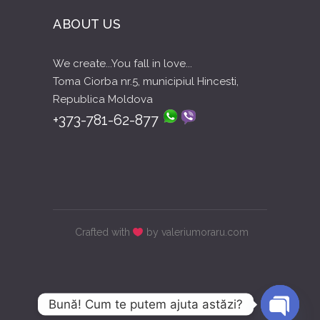
ABOUT US
We create...You fall in love...
Toma Ciorba nr.5, municipiul Hincesti,
Republica Moldova
+373-781-62-877
Crafted with
by valeriumoraru.com
Bună! Cum te putem ajuta astăzi?