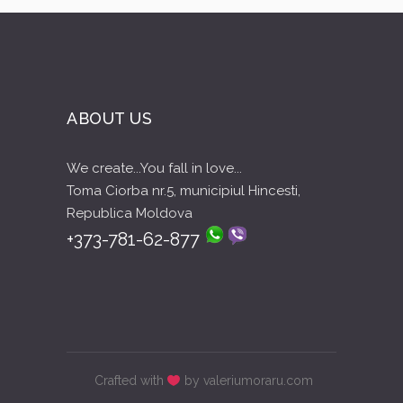
ABOUT US
We create...You fall in love...
Toma Ciorba nr.5, municipiul Hincesti,
Republica Moldova
+373-781-62-877
Crafted with
by valeriumoraru.com