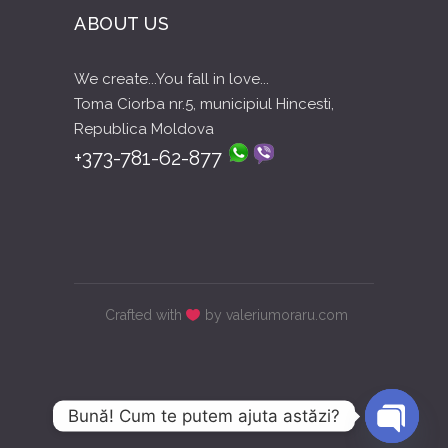
ABOUT US
We create...You fall in love...
Toma Ciorba nr.5, municipiul Hincesti,
Republica Moldova
+373-781-62-877
Crafted with
by valeriumoraru.com
Bună! Cum te putem ajuta astăzi?