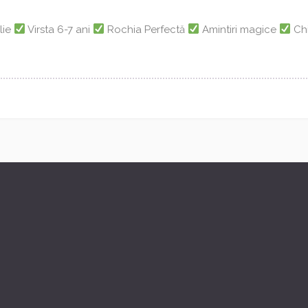
lie
Virsta 6-7 ani
Rochia Perfectă
Amintiri magice
Chi