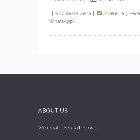
【 Rochia Galbenă 】
Strălucire și Vese
WhatsApp)...
ABOUT US
We create...You fall in love...