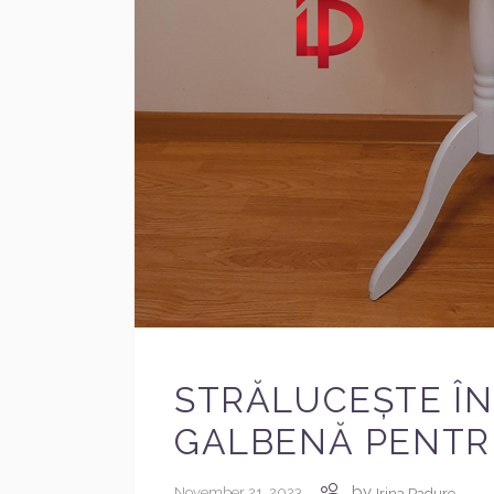
STRĂLUCEȘTE ÎN
GALBENĂ PENTRU
by
November 21, 2023
Irina Padure