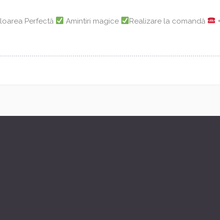
loarea Perfectă
Amintiri magice
Realizare la comandă
+