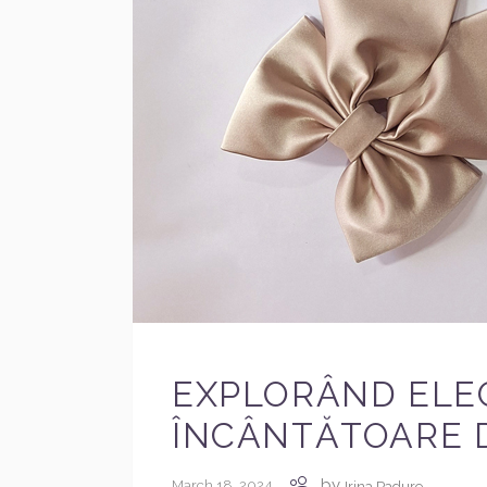
EXPLORÂND ELE
ÎNCÂNTĂTOARE D
by
March 18, 2024
Irina Padure