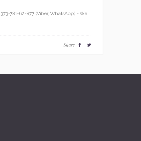
373-781-62-877 (Viber, WhatsApp) - We
Share