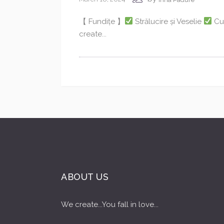
【 Fundițe 】
Strălucire și Veselie
Cu
create...
ABOUT US
We create...You fall in love...