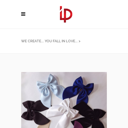
WE CREATE... YOU FALL IN LOVE...
>