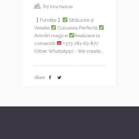
by
Irina Padure
【 Fundițe 】
Strălucire și
Veselie
Culoarea Perfectă
Amintiri magice
Realizare la
comandă
+373-781-62-877
(Viber, WhatsApp) - We create...
Share