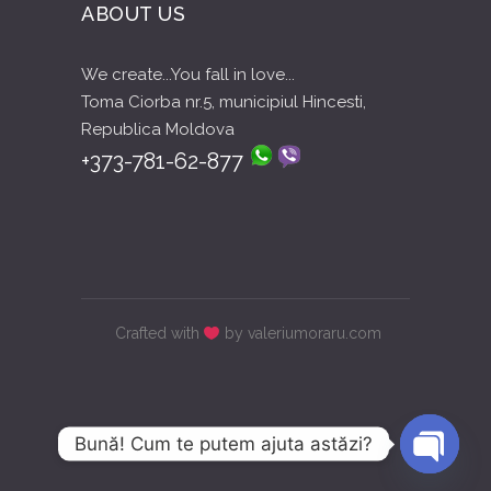
ABOUT US
We create...You fall in love...
Toma Ciorba nr.5, municipiul Hincesti,
Republica Moldova
+373-781-62-877
Crafted with
by valeriumoraru.com
Bună! Cum te putem ajuta astăzi?
Open