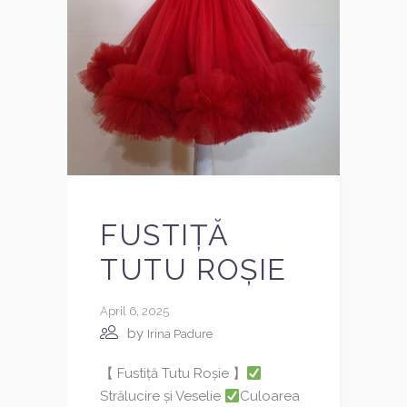
FUSTIȚĂ
TUTU ROȘIE
April 6, 2025
by
Irina Padure
【 Fustiță Tutu Roșie 】
Strălucire și Veselie
Culoarea