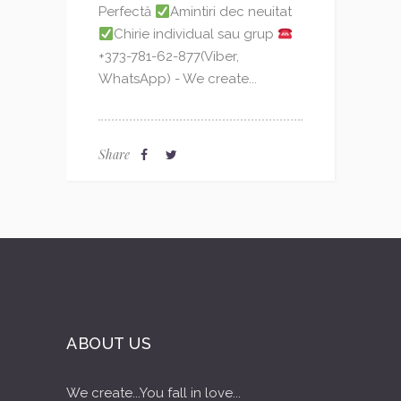
Perfectă
Amintiri dec neuitat
Chirie individual sau grup
+373-781-62-877(Viber,
WhatsApp) - We create...
Share
ABOUT US
We create...You fall in love...