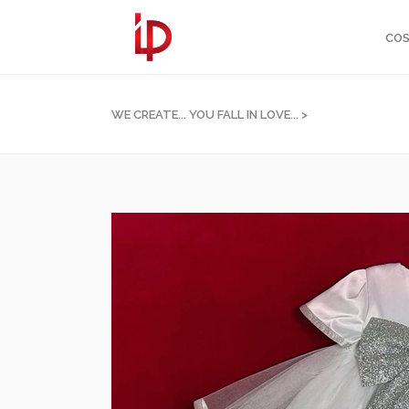
COS
WE CREATE... YOU FALL IN LOVE...
>