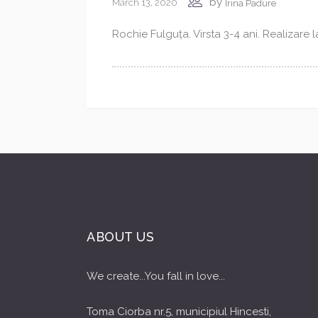
by
March 13, 2020
Irina Padure
Rochie Fulguța. Virsta 3-4 ani. Realizare
ABOUT US
We create...You fall in love...
Toma Ciorba nr.5, municipiul Hincesti,