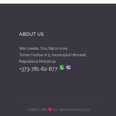
ABOUT US
We create...You fall in love...
Toma Ciorba nr.5, municipiul Hincesti,
Republica Moldova
+373-781-62-877
Crafted with
by valeriumoraru.com