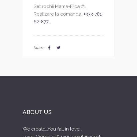
Set rochii Mama-Fiica #1.
Realizare la comanda.
+373-781-
62-877
...
Share
ABOUT US
We create...You fall in love...
Toma Ciorba nr.5, municipiul Hincesti,