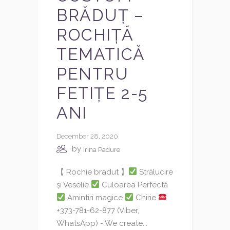
BRĂDUȚ –
ROCHIȚĂ
TEMATICĂ
PENTRU
FETIȚE 2-5
ANI
December 28, 2020
by
Irina Padure
【 Rochie bradut 】
Strălucire
și Veselie
Culoarea Perfectă
Amintiri magice
Chirie
+373-781-62-877 (Viber,
WhatsApp) - We create...