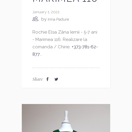
January 1, 2021
by
Irina Padure
Rochie Elsa Zâna Iernii - 5-7 ani
- Marimea 116. Realizare la
comanda / Chirie.
+373-781-62-
877
...
Share