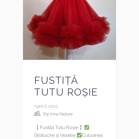
FUSTIȚĂ
TUTU ROȘIE
April 6, 2025
by
Irina Padure
【 Fustiță Tutu Roșie 】
Strălucire și Veselie
Culoarea