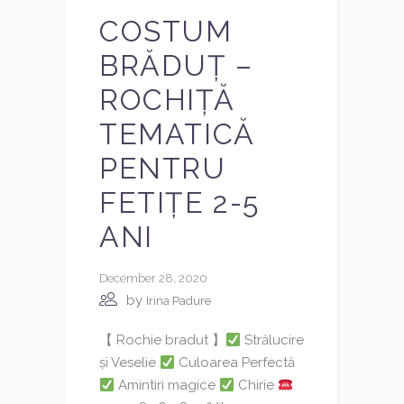
COSTUM
BRĂDUȚ –
ROCHIȚĂ
TEMATICĂ
PENTRU
FETIȚE 2-5
ANI
December 28, 2020
by
Irina Padure
【 Rochie bradut 】
Strălucire
și Veselie
Culoarea Perfectă
Amintiri magice
Chirie