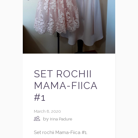
SET ROCHII
MAMA-FIICA
#1
March 8, 2020
by
Irina Padure
Set rochii Mama-Fiica #1.