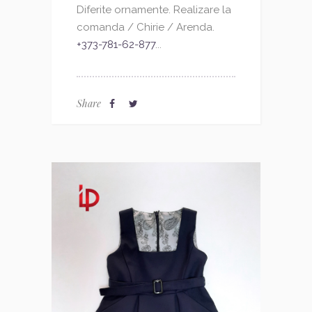
Diferite ornamente. Realizare la
comanda / Chirie / Arenda.
+373-781-62-877
...
Share