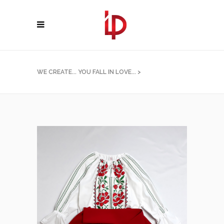
WE CREATE... YOU FALL IN LOVE...
>