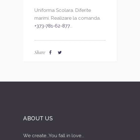
Uniforma Scolara. Diferite
marimi. Realizare la comanda.
+373-781-62-877
...
Share
ABOUT US
We create...You fall in love...