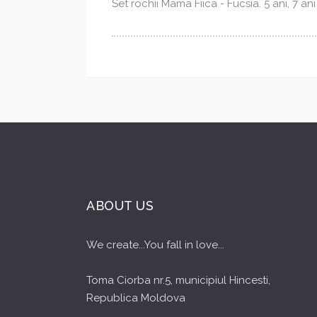
Set rochii Mama Fiica - Fucsia. 5 ani, 7 an
ABOUT US
We create...You fall in love...
Toma Ciorba nr.5, municipiul Hincesti,
Republica Moldova