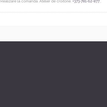
i Realizare la comanda. Atelier de croitorie.
+373-781-62-877
...