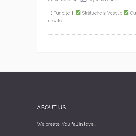
【 Fundițe 】
Strălucire și Veselie
Cu
create...
ABOUT US
We create...You fall in love...