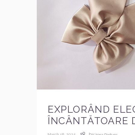
EXPLORÂND ELE
ÎNCÂNTĂTOARE D
by
March 18, 2024
Irina Padure