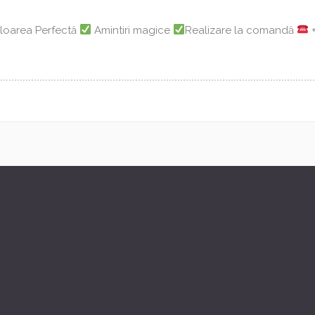
loarea Perfectă
Amintiri magice
Realizare la comandă
+