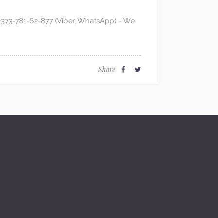
373-781-62-877 (Viber, WhatsApp) - We
Share