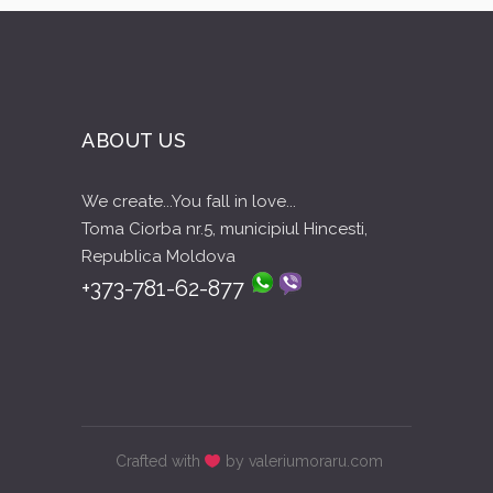
ABOUT US
We create...You fall in love...
Toma Ciorba nr.5, municipiul Hincesti,
Republica Moldova
+373-781-62-877
Crafted with
by valeriumoraru.com