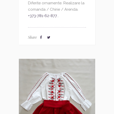
Diferite ornamente. Realizare la
comanda / Chirie / Arenda.
+373-781-62-877
...
Share