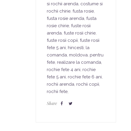
si rochii arenda
,
costume si
rochii chirie
,
fusta rosie
,
fusta rosie arenda
,
fusta
rosie chirie
,
fuste rosii
arenda
,
fuste rosii chirie
,
fuste rosii copii
,
fuste rosii
fete 5 ani
,
hincesti
,
la
comanda
,
moldova
,
pentru
fete
,
realizare la comanda
,
rochie fete 4 ani
,
rochie
fete 5 ani
,
rochie fete 6 ani
,
rochii arenda
,
rochii copii
,
rochii fete
,
Share