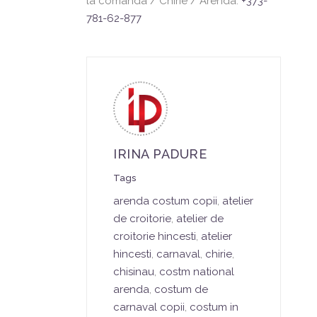
la comanda / Chirie / Arenda.
+373-
781-62-877
IRINA PADURE
Tags
arenda costum copii
,
atelier
de croitorie
,
atelier de
croitorie hincesti
,
atelier
hincesti
,
carnaval
,
chirie
,
chisinau
,
costm national
arenda
,
costum de
carnaval copii
,
costum in