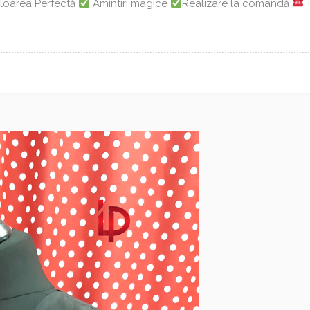
loarea Perfectă
Amintiri magice
Realizare la comandă
+