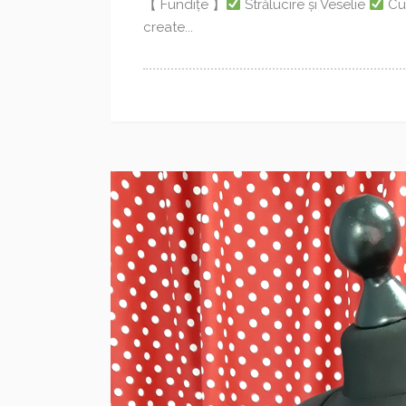
【 Fundițe 】
Strălucire și Veselie
Cu
create...