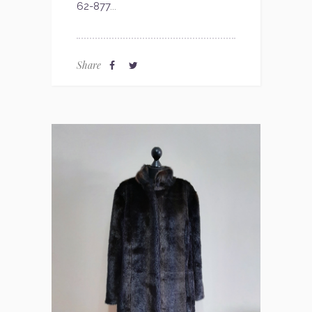
62-877
...
Share