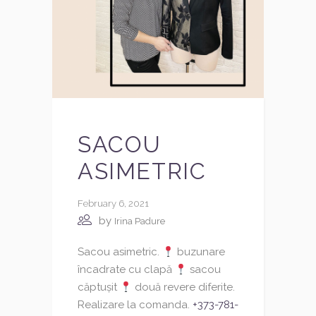
SACOU
ASIMETRIC
February 6, 2021
by
Irina Padure
Sacou asimetric.
buzunare
încadrate cu clapă
sacou
căptușit
două revere diferite.
Realizare la comanda.
+373-781-