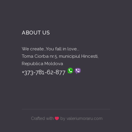
ABOUT US
We create...You fall in love...
Toma Ciorba nr.5, municipiul Hincesti,
Republica Moldova
+373-781-62-877
Crafted with
by valeriumoraru.com