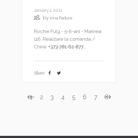
January 1, 2021
by
Irina Padure
Rochie Fulg - 5-6-ani - Maimea
116. Realizare la comanda /
Chirie.
+373-781-62-877
...
Share
1
2
3
4
5
6
7
8