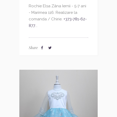
Rochie Elsa Zâna Iernii - 5-7 ani
- Marimea 116. Realizare la
comanda / Chirie.
+373-781-62-
877
...
Share