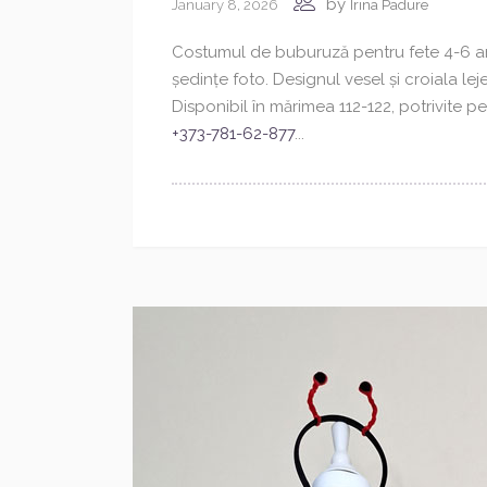
by
January 8, 2026
Irina Padure
Costumul de buburuză pentru fete 4-6 ani, 
ședințe foto. Designul vesel și croiala lej
Disponibil în mărimea 112-122, potrivite p
+373-781-62-877
...