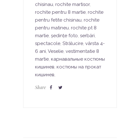
chisinau
,
rochite martisor
,
rochite pentru 8 martie
,
rochite
pentru fetite chisinau
,
rochite
pentru matineu
,
rochite pt 8
martie
,
ședințe foto
,
serbări
,
spectacole
,
Strălucire
,
vârsta 4-
6 ani
,
Veselie
,
vestimentatie 8
martie
,
карнавальные костюмы
кишинев
,
костюмы на прокат
кишинев
,
Share