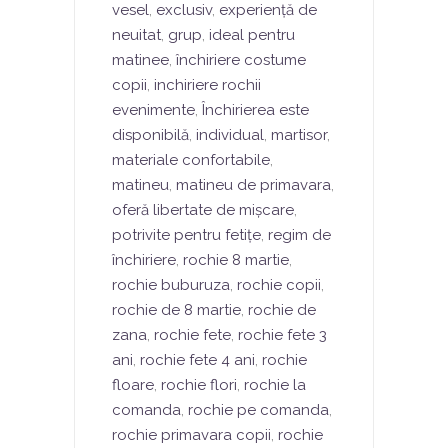
vesel
,
exclusiv
,
experiență de
neuitat
,
grup
,
ideal pentru
matinee
,
închiriere costume
copii
,
inchiriere rochii
evenimente
,
Închirierea este
disponibilă
,
individual
,
martisor
,
materiale confortabile
,
matineu
,
matineu de primavara
,
oferă libertate de mișcare
,
potrivite pentru fetițe
,
regim de
închiriere
,
rochie 8 martie
,
rochie buburuza
,
rochie copii
,
rochie de 8 martie
,
rochie de
zana
,
rochie fete
,
rochie fete 3
ani
,
rochie fete 4 ani
,
rochie
floare
,
rochie flori
,
rochie la
comanda
,
rochie pe comanda
,
rochie primavara copii
,
rochie