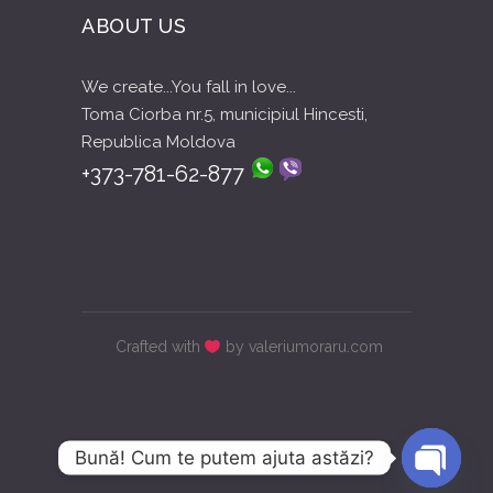
ABOUT US
We create...You fall in love...
Toma Ciorba nr.5, municipiul Hincesti,
Republica Moldova
+373-781-62-877
Crafted with
by valeriumoraru.com
Bună! Cum te putem ajuta astăzi?