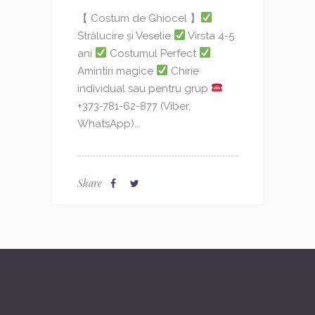
【 Costum de Ghiocel 】
Strălucire și Veselie
Virsta 4-5
ani
Costumul Perfect
Amintiri magice
Chirie
individual sau pentru grup
+373-781-62-877 (Viber,
WhatsApp)...
Share