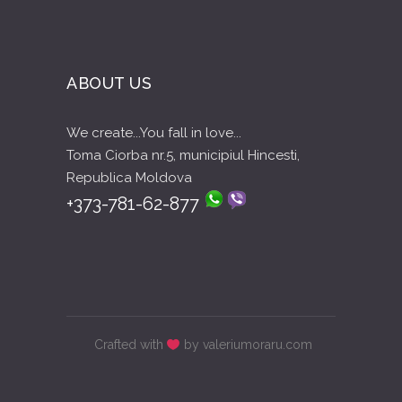
ABOUT US
We create...You fall in love...
Toma Ciorba nr.5, municipiul Hincesti,
Republica Moldova
+373-781-62-877
Crafted with
by valeriumoraru.com