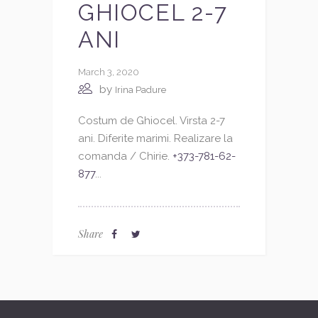
GHIOCEL 2-7
ANI
March 3, 2020
by
Irina Padure
Costum de Ghiocel. Virsta 2-7
ani. Diferite marimi. Realizare la
comanda / Chirie.
+373-781-62-
877
...
Share