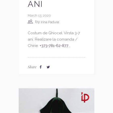
ANI
March 13, 2020
by
Irina Padure
Costum de Ghiocel. Virsta 3-7
ani. Realizare la comanda /
Chirie.
+373-781-62-877
...
Share