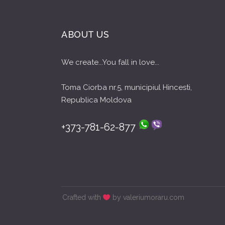
ABOUT US
We create...You fall in love...
Toma Ciorba nr.5, municipiul Hincesti,
Republica Moldova
+373-781-62-877
Crafted with
by valeriumoraru.com