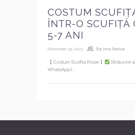
COSTUM SCUFIȚA
ÎNTR-O SCUFIȚĂ
5-7 ANI
by
November 29, 2023
Irina Padure
【 Costum Scufița Roșie 】
Strălucire ș
WhatsApp)...