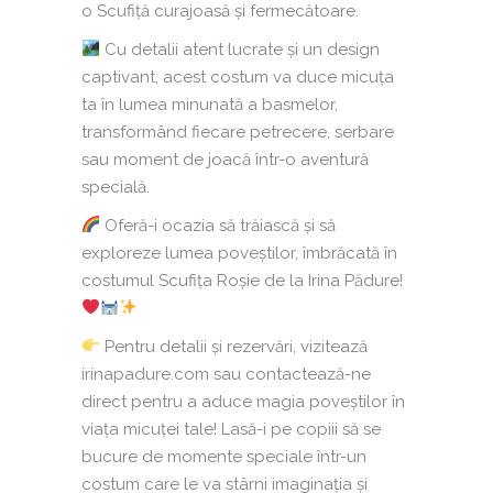
o Scufiță curajoasă și fermecătoare.
Cu detalii atent lucrate și un design
captivant, acest costum va duce micuța
ta în lumea minunată a basmelor,
transformând fiecare petrecere, serbare
sau moment de joacă într-o aventură
specială.
Oferă-i ocazia să trăiască și să
exploreze lumea poveștilor, îmbrăcată în
costumul Scufița Roșie de la Irina Pădure!
Pentru detalii și rezervări, vizitează
irinapadure.com sau contactează-ne
direct pentru a aduce magia poveștilor în
viața micuței tale! Lasă-i pe copiii să se
bucure de momente speciale într-un
costum care le va stârni imaginația și