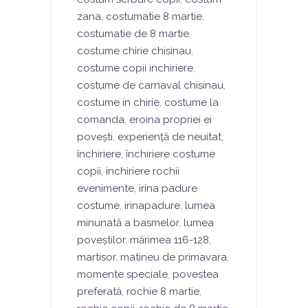
zana
,
costumatie 8 martie
,
costumatie de 8 martie
,
costume chirie chisinau
,
costume copii inchiriere
,
costume de carnaval chisinau
,
costume in chirie
,
costume la
comanda
,
eroina propriei ei
povești
,
experiență de neuitat
,
închiriere
,
închiriere costume
copii
,
inchiriere rochii
evenimente
,
irina padure
costume
,
irinapadure
,
lumea
minunată a basmelor
,
lumea
poveștilor
,
mărimea 116-128
,
martisor
,
matineu de primavara
,
momente speciale
,
povestea
preferată
,
rochie 8 martie
,