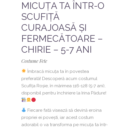
MICUȚA TA ÎNTR-O
SCUFIȚĂ
CURAJOASĂ ȘI
FERMECĂTOARE –
CHIRIE – 5-7 ANI
Costume Fete
Îmbracă micuța ta în povestea
preferată! Descoperă acum costumul
Scufița Roșie, în mărimea 116-128 (5-7 ani),
disponibil pentru închiriere la Irina Pădure!
Fiecare fată visează să devină eroina
propriei ei povești, iar acest costum
adorabil o va transforma pe micuța ta într-