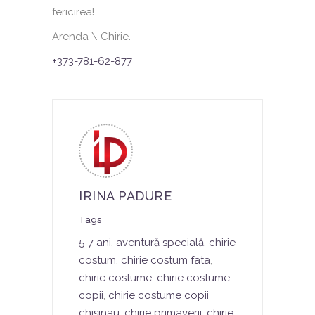
fericirea!
Arenda \ Chirie.
+373-781-62-877
IRINA PADURE
Tags
5-7 ani
,
aventură specială
,
chirie
costum
,
chirie costum fata
,
chirie costume
,
chirie costume
copii
,
chirie costume copii
chisinau
,
chirie primaverii
,
chirie