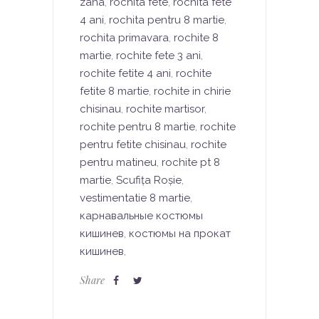
zana
,
rochita fete
,
rochita fete
4 ani
,
rochita pentru 8 martie
,
rochita primavara
,
rochite 8
martie
,
rochite fete 3 ani
,
rochite fetite 4 ani
,
rochite
fetite 8 martie
,
rochite in chirie
chisinau
,
rochite martisor
,
rochite pentru 8 martie
,
rochite
pentru fetite chisinau
,
rochite
pentru matineu
,
rochite pt 8
martie
,
Scufița Roșie
,
vestimentatie 8 martie
,
карнавальные костюмы
кишинев
,
костюмы на прокат
кишинев
,
Share