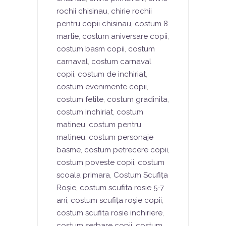
rochii chisinau
,
chirie rochii
pentru copii chisinau
,
costum 8
martie
,
costum aniversare copii
,
costum basm copii
,
costum
carnaval
,
costum carnaval
copii
,
costum de inchiriat
,
costum evenimente copii
,
costum fetite
,
costum gradinita
,
costum inchiriat
,
costum
matineu
,
costum pentru
matineu
,
costum personaje
basme
,
costum petrecere copii
,
costum poveste copii
,
costum
scoala primara
,
Costum Scufița
Roșie
,
costum scufita rosie 5-7
ani
,
costum scufița roșie copii
,
costum scufita rosie inchiriere
,
costum serbare copii
,
costum