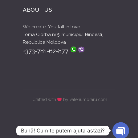
ABOUT US
We create...You fall in love...
Toma Ciorba nr.5, municipiul Hincesti,
Republica Moldova
+373-781-62-877
Crafted with
by valeriumoraru.com
Bună! Cum te putem ajuta astăzi?