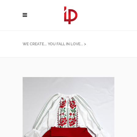
WE CREATE... YOU FALL IN LOVE...
>