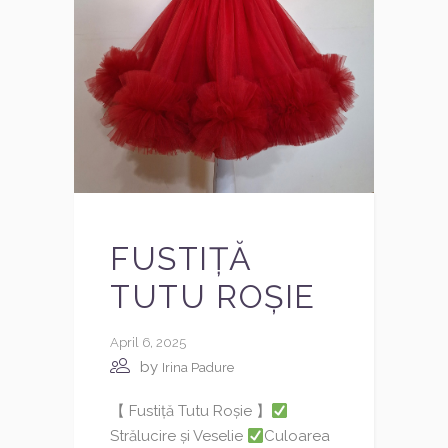
FUSTIȚĂ
TUTU ROȘIE
April 6, 2025
by
Irina Padure
【 Fustiță Tutu Roșie 】
Strălucire și Veselie
Culoarea