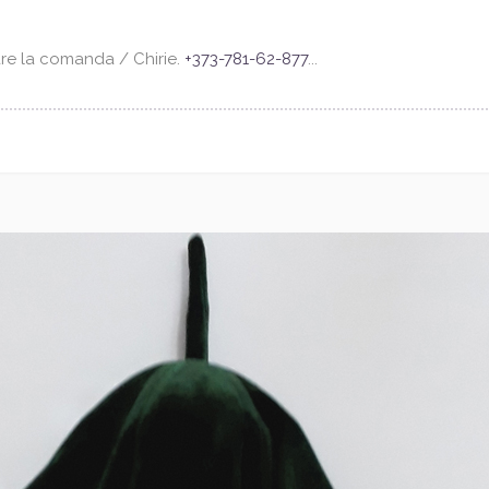
are la comanda / Chirie.
+373-781-62-877
...