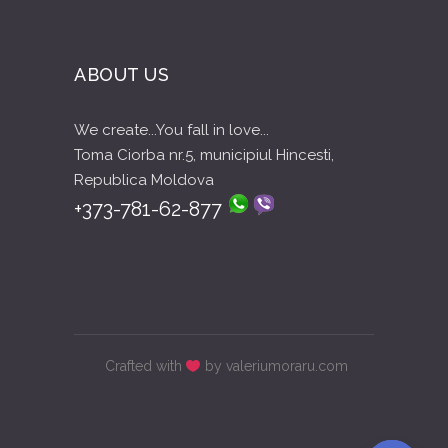
ABOUT US
We create...You fall in love...
Toma Ciorba nr.5, municipiul Hincesti,
Republica Moldova
+373-781-62-877
Crafted with
by valeriumoraru.com