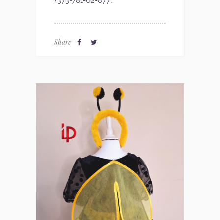
+373-781-62-877
...
Share