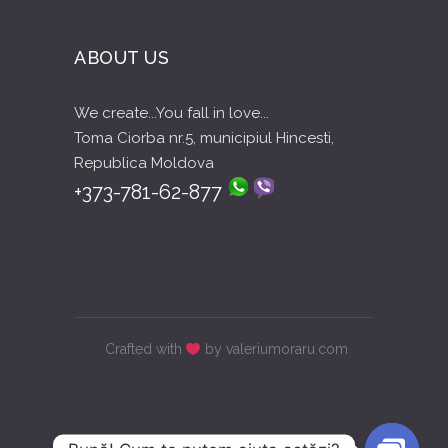
ABOUT US
We create...You fall in love...
Toma Ciorba nr.5, municipiul Hincesti,
Republica Moldova
+373-781-62-877
Crafted with
by valeriumoraru.com