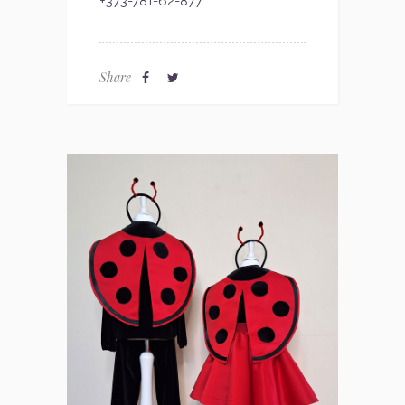
+373-781-62-877
...
Share