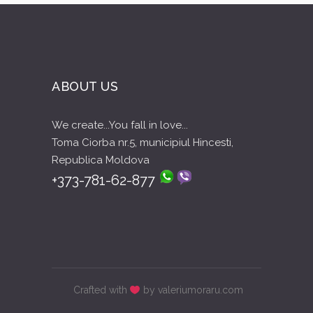
ABOUT US
We create...You fall in love...
Toma Ciorba nr.5, municipiul Hincesti,
Republica Moldova
+373-781-62-877
Crafted with
by valeriumoraru.com