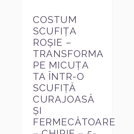
COSTUM
SCUFIȚA
ROȘIE –
TRANSFORMA
PE MICUȚA
TA ÎNTR-O
SCUFIȚĂ
CURAJOASĂ
ȘI
FERMECĂTOARE
– CHIRIE – 5-