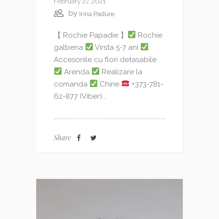
February 27, 2021
by
Irina Padure
【 Rochie Papadie 】
Rochie
galbena
Virsta 5-7 ani
Accesoriile cu flori detasabile
Arenda
Realizare la
comanda
Chirie
+373-781-
62-877 (Viber)...
Share