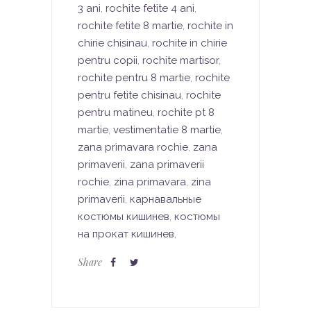
3 ani
,
rochite fetite 4 ani
,
rochite fetite 8 martie
,
rochite in
chirie chisinau
,
rochite in chirie
pentru copii
,
rochite martisor
,
rochite pentru 8 martie
,
rochite
pentru fetite chisinau
,
rochite
pentru matineu
,
rochite pt 8
martie
,
vestimentatie 8 martie
,
zana primavara rochie
,
zana
primaverii
,
zana primaverii
rochie
,
zina primavara
,
zina
primaverii
,
карнавальные
костюмы кишинев
,
костюмы
на прокат кишинев
,
Share