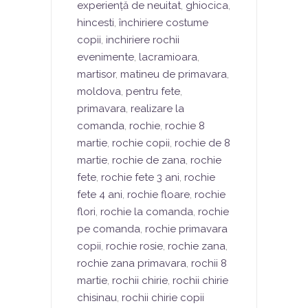
experiență de neuitat
,
ghiocica
,
hincesti
,
închiriere costume
copii
,
inchiriere rochii
evenimente
,
lacramioara
,
martisor
,
matineu de primavara
,
moldova
,
pentru fete
,
primavara
,
realizare la
comanda
,
rochie
,
rochie 8
martie
,
rochie copii
,
rochie de 8
martie
,
rochie de zana
,
rochie
fete
,
rochie fete 3 ani
,
rochie
fete 4 ani
,
rochie floare
,
rochie
flori
,
rochie la comanda
,
rochie
pe comanda
,
rochie primavara
copii
,
rochie rosie
,
rochie zana
,
rochie zana primavara
,
rochii 8
martie
,
rochii chirie
,
rochii chirie
chisinau
,
rochii chirie copii