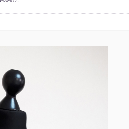
1-62-877
...