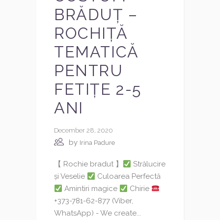
BRĂDUȚ –
ROCHIȚĂ
TEMATICĂ
PENTRU
FETIȚE 2-5
ANI
December 28, 2020
by
Irina Padure
【 Rochie bradut 】
Strălucire
și Veselie
Culoarea Perfectă
Amintiri magice
Chirie
+373-781-62-877 (Viber,
WhatsApp) - We create...