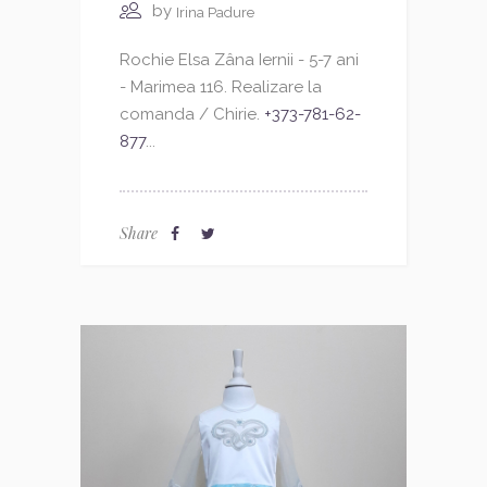
by
Irina Padure
Rochie Elsa Zâna Iernii - 5-7 ani
- Marimea 116. Realizare la
comanda / Chirie.
+373-781-62-
877
...
Share