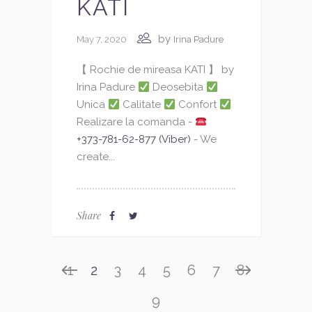
KATI
by
May 7, 2020
Irina Padure
【 Rochie de mireasa KATI 】 by
Irina Padure
Deosebita
Unica
Calitate
Confort
Realizare la comanda -
+373-781-62-877 (Viber)
- We
create...
Share
1
2
3
4
5
6
7
8
9