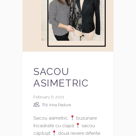
SACOU
ASIMETRIC
February 6, 2021
by
Irina Padure
Sacou asimetric.
buzunare
încadrate cu clapă
sacou
căptușit
două revere diferite.