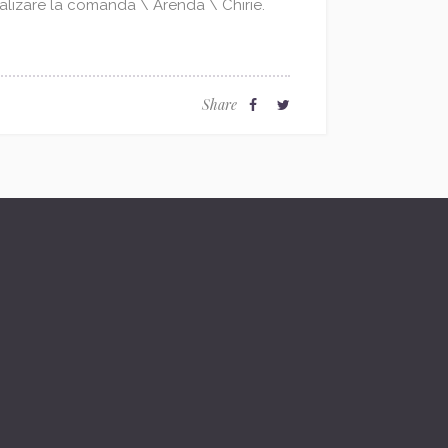
Realizare la comanda \ Arenda \ Chirie.
Share