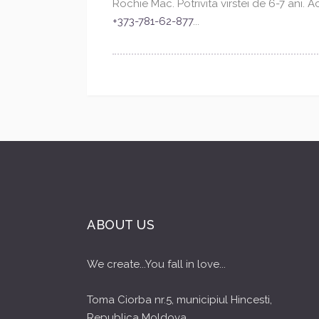
Rochie Mac. Potrivita virstei de 6-7 ani. 
+373-781-62-877
...
ABOUT US
We create...You fall in love...
Toma Ciorba nr.5, municipiul Hincesti,
Republica Moldova